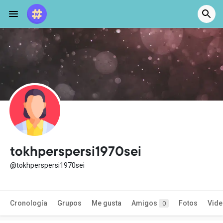
tokhperspersi1970sei
@tokhperspersi1970sei
Cronología
Grupos
Me gusta
Amigos
Fotos
Vid
0