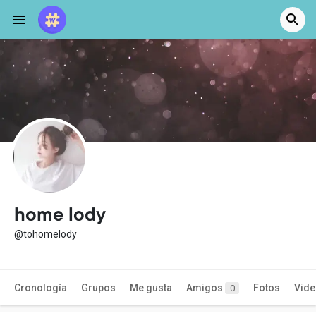
home lody
@tohomelody
Cronología
Grupos
Me gusta
Amigos
Fotos
Vid
0