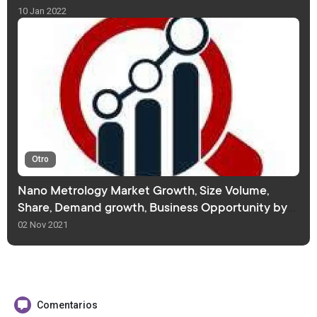
10 Jan 2022
Otro
Nano Metrology Market Growth, Size Volume,
Share, Demand growth, Business Opportunity by
2027
02 Nov 2021
Comentarios