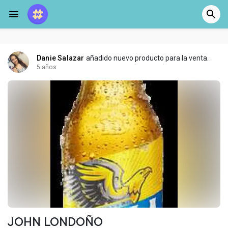
Danie Salazar
añadido nuevo producto para la venta.
5 años
JOHN LONDOÑO