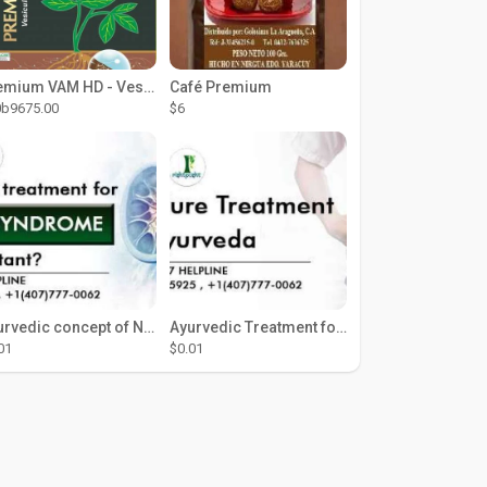
Premium VAM HD - Vesicular Arbuscular Mycorrhiza (Wettable Powder)
Café Premium
0b9675.00
$6
Ayurvedic concept of Nephrotic Syndrome
Ayurvedic Treatment for Kidney in USA
01
$0.01