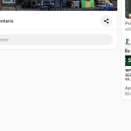
ntario
u2
$0.