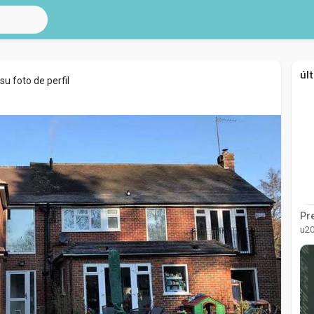
úl
u foto de perfil
u2