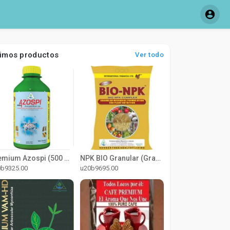
timos productos
Ver todo
Premium Azospi (500 ml)
NPK BIO Granular (Granular)
0b9325.00
u20b9695.00