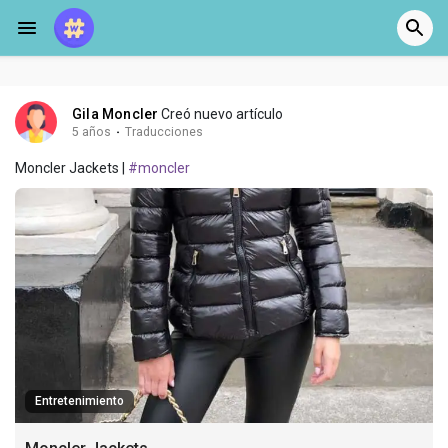
Gila Moncler
Creó nuevo artículo
5 años
·
Traducciones
Moncler Jackets |
#moncler
Entretenimiento