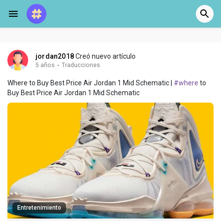
jordan2018
Creó nuevo artículo
5 años
·
Traducciones
Where to Buy Best Price Air Jordan 1 Mid Schematic |
#where
to
Buy Best Price Air Jordan 1 Mid Schematic
Entretenimiento