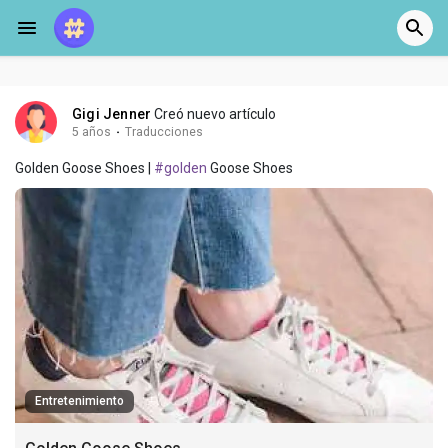
Gigi Jenner
Creó nuevo artículo
5 años
·
Traducciones
Golden Goose Shoes |
#golden
Goose Shoes
Entretenimiento