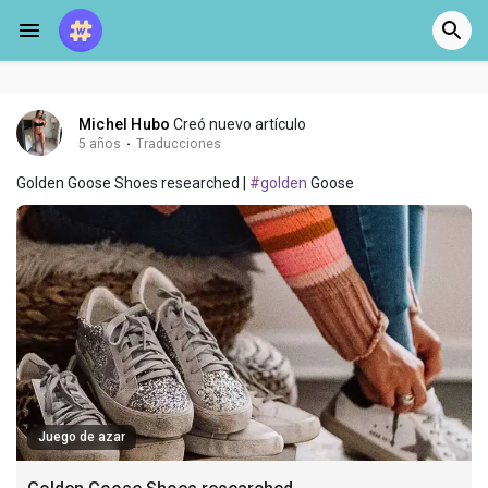
Michel Hubo
Creó nuevo artículo
5 años
·
Traducciones
Golden Goose Shoes researched |
#golden
Goose
Juego de azar