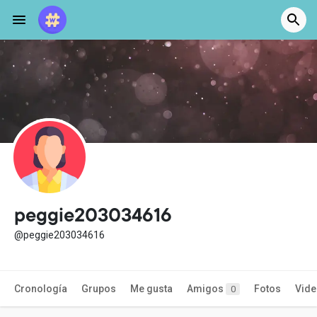
peggie203034616
@peggie203034616
Cronología
Grupos
Me gusta
Amigos
Fotos
Vid
0