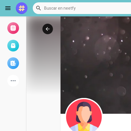
Examinar eventos
Mis eventos
Examinar artículos
últimos productos
Foro
Explorar