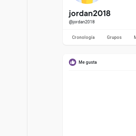
Entradas populares
Juegos
jordan2018
@jordan2018
Películas
Trabajos
Cronología
Grupos
Ofertas
Financiaciones
Me gusta