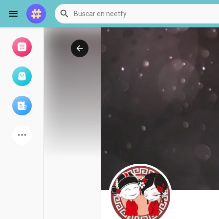
Examinar eventos
Mis eventos
Examinar artículos
últimos productos
Foro
Explorar