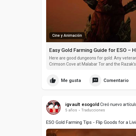
Cine y Animación
Easy Gold Farming Guide for ESO – 
Here are good dungeons for gold: Any vetera
Crimson Cove at Malabar Tor and the Razak’
FOR gold.
Me gusta
Comentario
igvault esogold
Creó nuevo artícul
5 años
·
Traducciones
ESO Gold Farming Tips - Flip Goods for a Liv