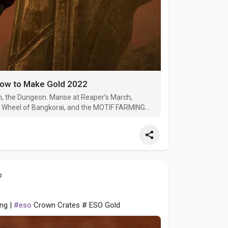
How to Make Gold 2022
n, the Dungeon. Manse at Reaper’s March,
s Wheel of Bangkorai, and the MOTIF FARMING
o
ing |
#eso
Crown Crates # ESO Gold