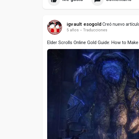
igvault esogold
Creó nuevo artícul
5 años
·
Traducciones
Elder Scrolls Online Gold Guide: How to Mak