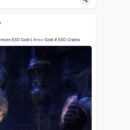
o
e more ESO Gold |
#eso
Gold # ESO Crates