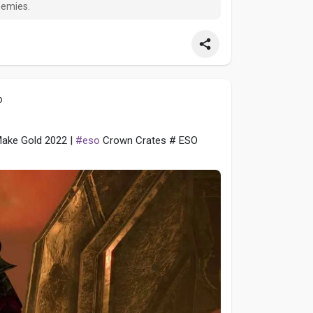
nemies.
o
Make Gold 2022 |
#eso
Crown Crates # ESO