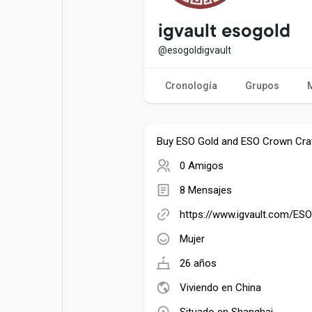
Entradas populares
Juegos
igvault esogold
@esogoldigvault
Películas
Trabajos
Cronología
Grupos
Ofertas
Financiaciones
Buy ESO Gold and ESO Crown Crat
0 Amigos
8 Mensajes
https://www.igvault.com/ES
Mujer
26 años
Viviendo en China
Situado en Shanghai