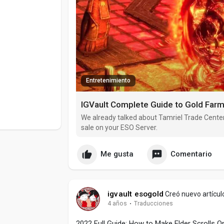
Entretenimiento
IGVault Complete Guide to Gold Farmi
We already talked about Tamriel Trade Center
sale on your ESO Server.
Me gusta
Comentario
igvault esogold
Creó nuevo artícul
4 años
·
Traducciones
2022 Full Guide: How to Make Elder Scrolls On