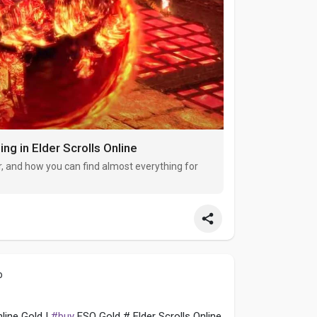
ng in Elder Scrolls Online
, and how you can find almost everything for
o
line Gold |
#buy
ESO Gold # Elder Scrolls Online