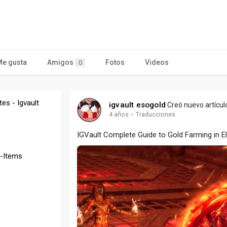
Me gusta
Amigos
Fotos
Videos
0
es - Igvault
igvault esogold
Creó nuevo artícul
4 años
·
Traducciones
IGVault Complete Guide to Gold Farming in El
O-Items