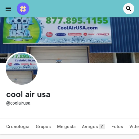
cool air usa
@coolairusa
Cronología
Grupos
Me gusta
Amigos
Fotos
Vid
0