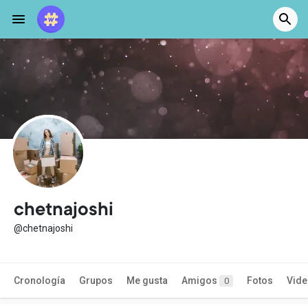
chetnajoshi
@chetnajoshi
Cronología
Grupos
Me gusta
Amigos
Fotos
Vid
0