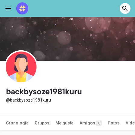
backbysoze1981kuru
@backbysoze1981kuru
Cronología
Grupos
Me gusta
Amigos
Fotos
Vid
0