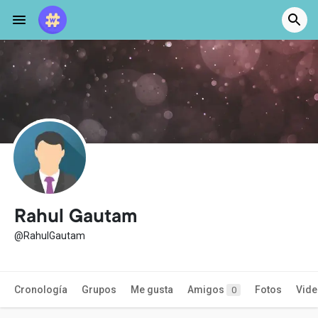
Rahul Gautam
@RahulGautam
Cronología
Grupos
Me gusta
Amigos
Fotos
Vid
0