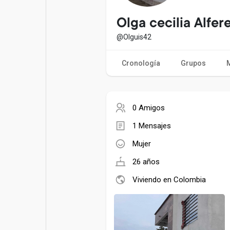
Entradas populares
Juegos
Olga cecilia Alfer
@Olguis42
Películas
Trabajos
Cronología
Grupos
Ofertas
Financiaciones
0 Amigos
1 Mensajes
Mujer
26 años
Viviendo en Colombia