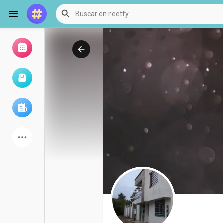
Examinar eventos
Mis eventos
Examinar artículos
últimos productos
Foro
Explorar