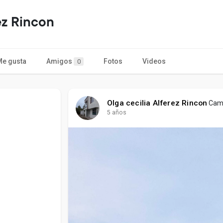
ez Rincon
Me gusta
Amigos
Fotos
Videos
0
Olga cecilia Alferez Rincon
Camb
5 años