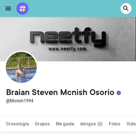
Braian Steven Mcnish Osorio
@Mcnish1994
Cronología
Grupos
Me gusta
Amigos
Fotos
Vid
26