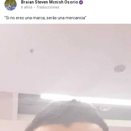
Braian Steven Mcnish Osorio
6 años
·
Traducciones
"Si no eres una marca, seràs una mercancia"