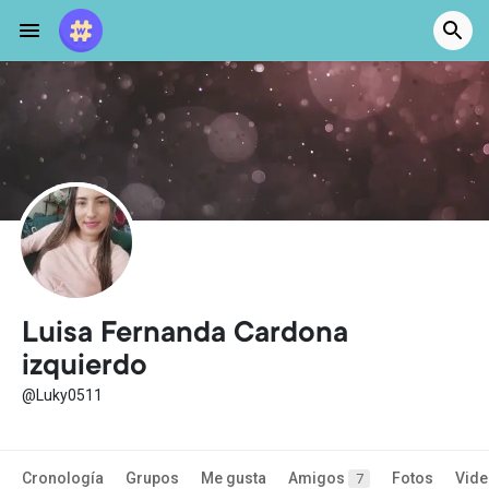
Luisa Fernanda Cardona
izquierdo
@Luky0511
Cronología
Grupos
Me gusta
Amigos
Fotos
Vid
7