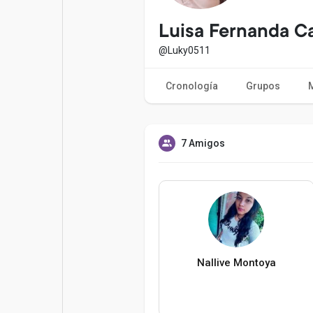
Entradas populares
Juegos
Luisa Fernanda C
@Luky0511
Películas
Trabajos
Cronología
Grupos
Ofertas
Financiaciones
7 Amigos
Nallive Montoya