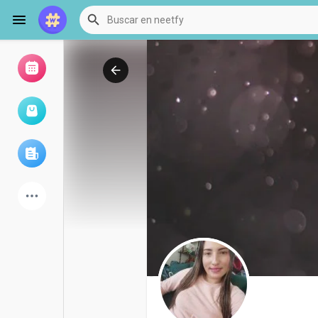
Examinar eventos
Mis eventos
Examinar artículos
últimos productos
Foro
Explorar