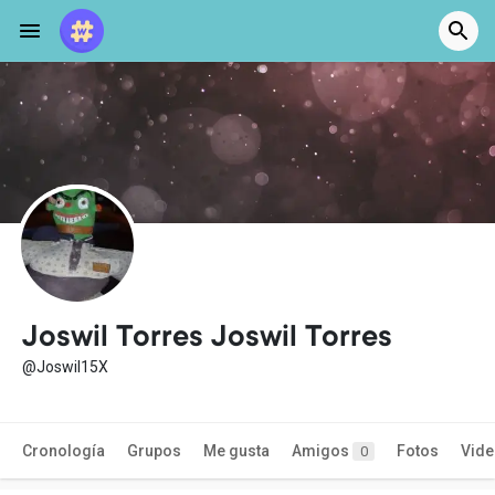
Joswil Torres Joswil Torres
@Joswil15X
Cronología
Grupos
Me gusta
Amigos
Fotos
Vid
0