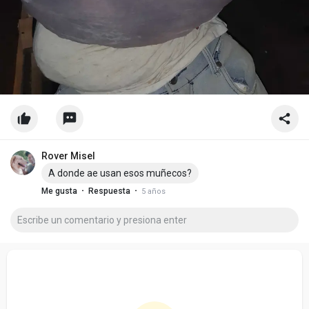
Rover Misel
A donde ae usan esos muñecos?
·
·
Me gusta
Respuesta
5 años