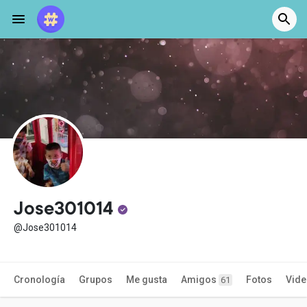
Jose301014
@Jose301014
Cronología
Grupos
Me gusta
Amigos
Fotos
Vid
61