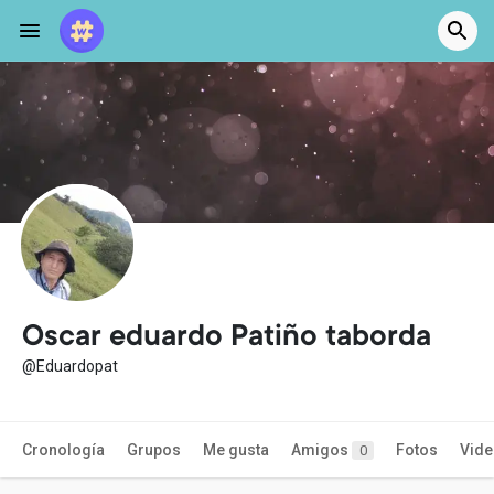
Oscar eduardo Patiño taborda
@Eduardopat
Cronología
Grupos
Me gusta
Amigos
Fotos
Vid
0