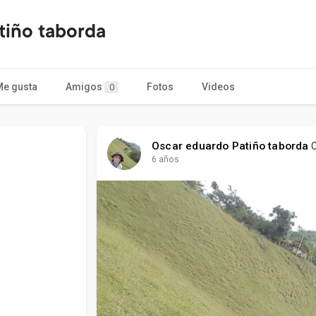
tiño taborda
Me gusta
Amigos
Fotos
Videos
0
Oscar eduardo Patiño taborda
C
6 años