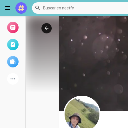
Examinar eventos
Mis eventos
Examinar artículos
últimos productos
Foro
Explorar