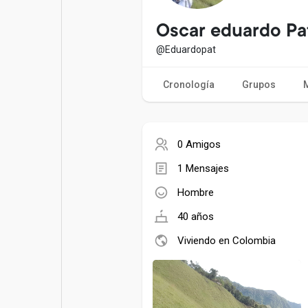
Entradas populares
Juegos
Oscar eduardo Pa
@Eduardopat
Películas
Trabajos
Cronología
Grupos
Ofertas
Financiaciones
0 Amigos
1 Mensajes
Hombre
40 años
Viviendo en Colombia