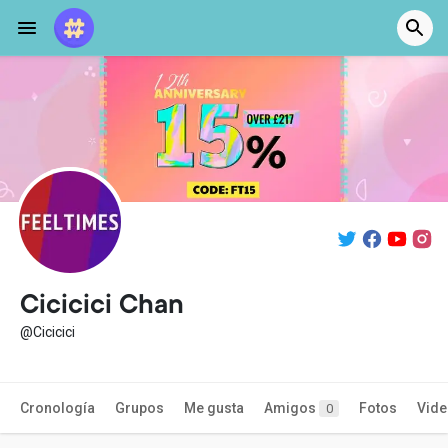
Cicicici Chan
@Cicicici
Cronología
Grupos
Me gusta
Amigos
Fotos
Vid
0