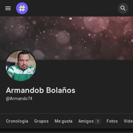
Armandob Bolaños
@Armando74
Cronología
Grupos
Me gusta
Amigos
Fotos
Vid
1