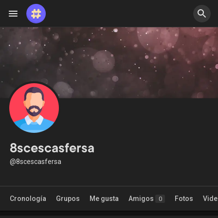
8scescasfersa
@8scescasfersa
Cronología
Grupos
Me gusta
Amigos
Fotos
Vid
0