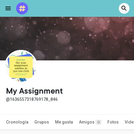
My Assignment
@1636557318769178_846
Cronología
Grupos
Me gusta
Amigos
Fotos
Vid
0