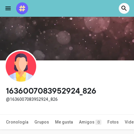
1636007083952924_826
@1636007083952924_826
Cronología
Grupos
Me gusta
Amigos
Fotos
Vid
0