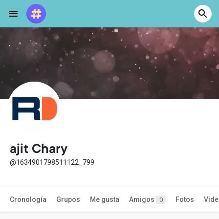
ajit Chary
@1634901798511122_799
Cronología
Grupos
Me gusta
Amigos
Fotos
Vid
0