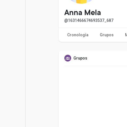
Entradas populares
Juegos
Anna Mela
@1631466674693537_687
Películas
Trabajos
Cronología
Grupos
Ofertas
Financiaciones
Grupos