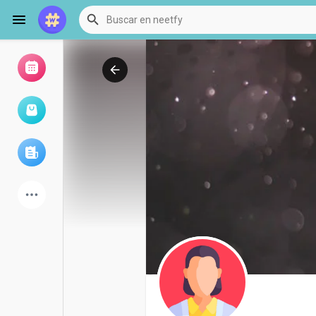
Examinar eventos
Mis eventos
Examinar artículos
últimos productos
Foro
Explorar