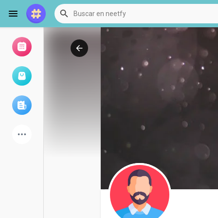
Examinar eventos
Mis eventos
Examinar artículos
últimos productos
Foro
Explorar