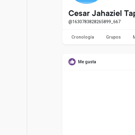
Entradas populares
Juegos
Cesar Jahaziel Ta
@1630783828265899_667
Películas
Trabajos
Cronología
Grupos
Ofertas
Financiaciones
Me gusta