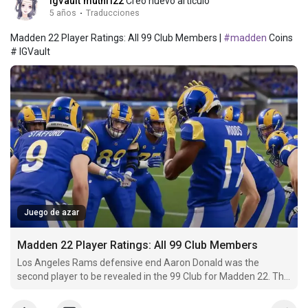
igvault mutnfl22
Creó nuevo artículo
5 años
·
Traducciones
Madden 22 Player Ratings: All 99 Club Members |
#madden
Coins
# IGVault
Juego de azar
Madden 22 Player Ratings: All 99 Club Members
Los Angeles Rams defensive end Aaron Donald was the
second player to be revealed in the 99 Club for Madden 22. This
is actually the fifth year in a row Donald has been rated a 99 in
Madden