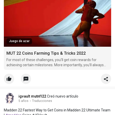
Juego de azar
MUT 22 Coins Farming Tips & Tricks 2022
For most of these challenges, you’ll get coin rewards for
achieving certain milestones. More importantly, you’ll always
get valuable players that you can sell or exchange in sets for
auctionable players.
igvault mutnfl22
Creó nuevo artículo
5 años
·
Traducciones
Madden 22 Fastest Way to Get Coins in Madden 22 Ultimate Team