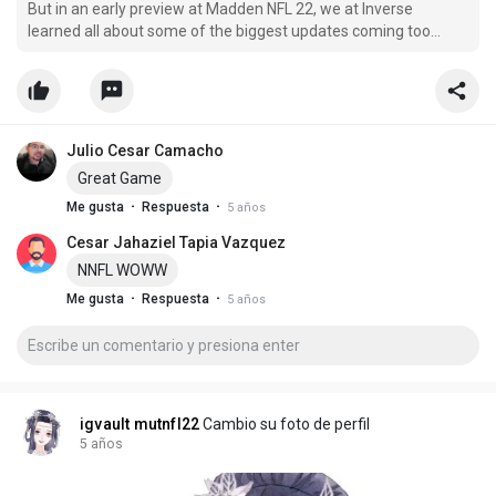
But in an early preview at Madden NFL 22, we at Inverse
learned all about some of the biggest updates coming too
Franchise Mode — and all the other tidbits that’ll make your
Franchise experience even better.
Julio Cesar Camacho
Great Game
·
·
Me gusta
Respuesta
5 años
Cesar Jahaziel Tapia Vazquez
NNFL WOWW
·
·
Me gusta
Respuesta
5 años
igvault mutnfl22
Cambio su foto de perfil
5 años