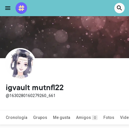
igvault mutnfl22
@1630280160279260_661
Cronología
Grupos
Me gusta
Amigos
Fotos
Vid
0