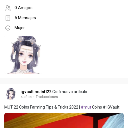
0 Amigos
5 Mensajes
Mujer
igvault mutnfl22
Creó nuevo artículo
4 años
·
Traducciones
MUT 22 Coins Farming Tips & Tricks 2022 |
#mut
Coins # IGVault